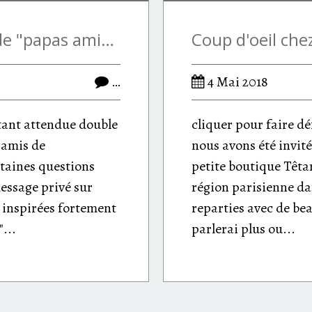
Double interview de "papas amis de l'allaitement"
…
4 Mai 2018
tant attendue double
cliquer pour faire dé
 amis de
nous avons été invité
ertaines questions
petite boutique Têt
essage privé sur
région parisienne da
 inspirées fortement
reparties avec de be
...
parlerai plus ou...