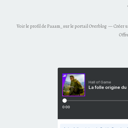
Voir le profil de
Paaam_
sur le portail Overblog
Créer u
Offr
Hall of Game
La folle origine du
0:00