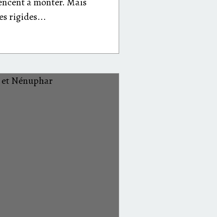
ncent à monter. Mais
es rigides...