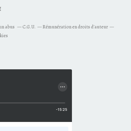
g
 un abus
C.G.U.
Rémunération en droits d'auteur
kies
-15:25