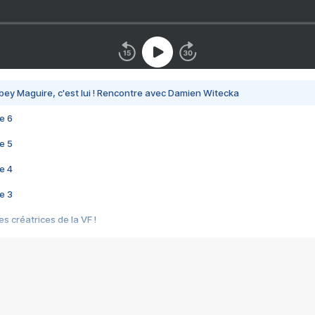
bey Maguire, c'est lui ! Rencontre avec Damien Witecka
e 6
e 5
e 4
e 3
s créatrices de la VF !
e 2
e 1
e Mektoub My Love arrive enfin ! Rencontre avec Shaïn Boumedine et Sal